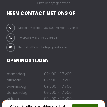
Onze bedrijfsgegevens
NEEM CONTACT MET ONS OP
Moeskampstraat 36, 5921 VE Venlo, Venlo
Telefoon: +31 6 45 70 84 98
E-mail: KLKdistribute@gmail.com
OPENINGSTIJDEN
maandag
09:v00 - 17:v00
dinsdag
09:v00 - 17:v00
woensdag
09:v00 - 17:v00
donderdag
09:v00 - 17:v00
vrijdag
09:v00 - 17:v00
zaterdag
09:v00 - 17:v00
We gebruiken cookies om het